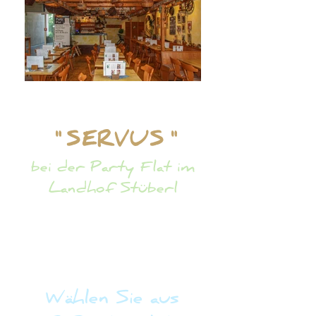
" SERVUS "
bei der Party Flat im
Landhof Stüberl
Mieten Sie unser Stüberl für Ihre Feier
ab 20 Personen.
Wählen Sie aus