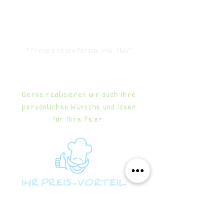
Mieten Sie auch unser Stüberl für Ihren
Brunch ab 25 Personen für € 30 * pro
Person
* Preise sind pro Person, inkl. MwsT
Gerne realisieren wir auch Ihre
persönlichen Wünsche und Ideen
für Ihre Feier.
IHR PREIS-VORTEIL
Servicepersonal im Preis enthalten.
Raummiete im Preis enthalten.